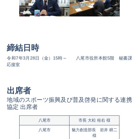
締結日時
令和7年3月28日（金）15時～ 八尾市役所本館5階 秘書課
応接室
出席者
地域のスポーツ振興及び普及啓発に関する連携
協定 出席者
八尾市
市長 大松 桂右 様
八尾市
魅力創造部長 岩井 耕二
様